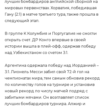
лучших бомбардиров английской сборной на
мировых первенствах. Хорватия, победившая
Гану (2:1) в матче третьего тура, также прошла в
следующий этап.
В группе K Колумбия и Португалия не смогли
открыть счет. ДР Конго впервые в своей
истории вышла в плей-офф, одержав победу
над Узбекистаном со счетом 3:1.
Аргентина одержала победу над Иорданией –
3:1. Лионель Месси забил свой 72-й гол на
чемпионатах мира, тем самым обновив рекорд
по количеству голов на турнире и установив
новый рекорд по числу матчей подряд с
забитыми мячами. Он возглавляет список
лучших бомбардиров турнира. Алжир и