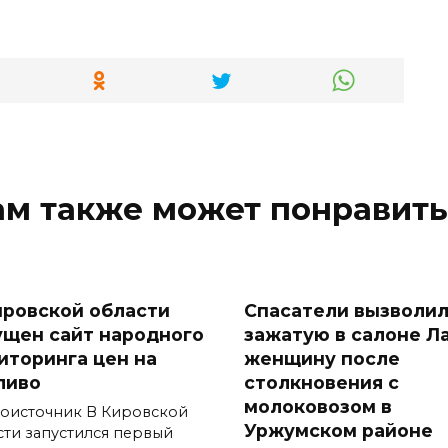
ам также может понравить
ировской области
Спасатели вызволи
ущен сайт народного
зажатую в салоне Л
иторинга цен на
женщину после
ливо
столкновения с
молоковозом в
оисточник В Кировской
Уржумском районе
сти запустился первый