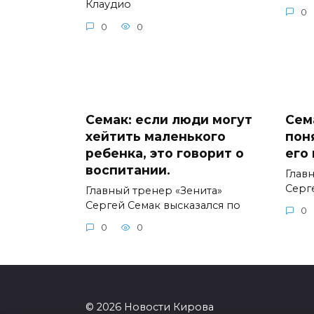
Клаудио
0
0
0
Семак: если люди могут
Сема
хейтить маленького
пон
ребенка, это говорит о
его
воспитании.
Глав
Серг
Главный тренер «Зенита»
Сергей Семак высказался по
0
0
0
© 2026 Новости Кирова