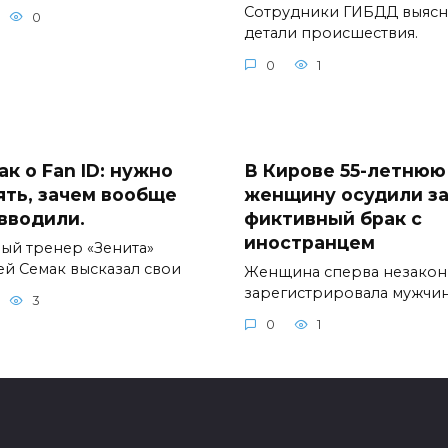
Сотрудники ГИБДД выяс
0
детали происшествия.
0
1
к о Fan ID: нужно
В Кирове 55-летнюю
ять, зачем вообще
женщину осудили з
 вводили.
фиктивный брак с
иностранцем
ный тренер «Зенита»
ей Семак высказал свои
Женщина сперва незако
зарегистрировала мужчин
3
0
1