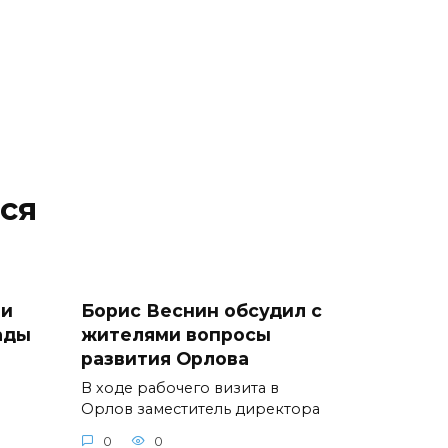
ся
ли
Борис Веснин обсудил с
ады
жителями вопросы
развития Орлова
В ходе рабочего визита в
Орлов заместитель директора
0
0