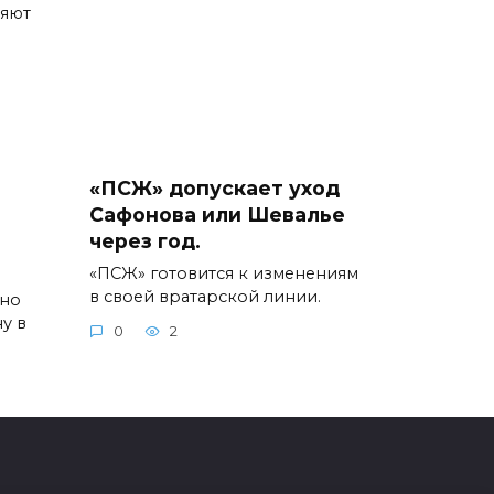
няют
«ПСЖ» допускает уход
а
Сафонова или Шевалье
через год.
«ПСЖ» готовится к изменениям
в своей вратарской линии.
нно
у в
0
2