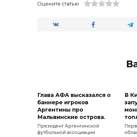
Оцените статью
В
Глава АФА высказался о
В К
баннере игроков
зап
Аргентины про
мон
Мальвинские острова.
топ
Президент Аргентинской
Перв
футбольной ассоциации
обла