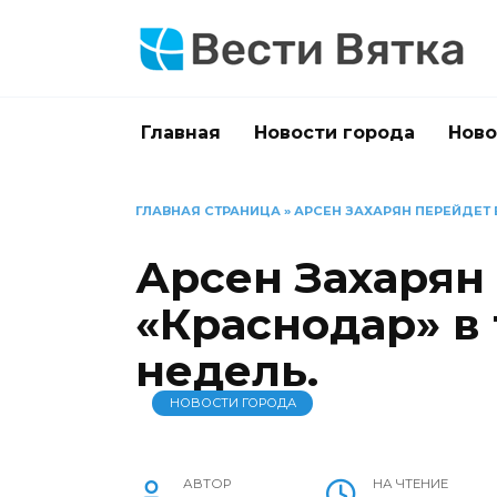
Перейти
к
содержанию
Главная
Новости города
Ново
ГЛАВНАЯ СТРАНИЦА
»
АРСЕН ЗАХАРЯН ПЕРЕЙДЕТ В
Арсен Захарян
«Краснодар» в 
недель.
НОВОСТИ ГОРОДА
АВТОР
НА ЧТЕНИЕ