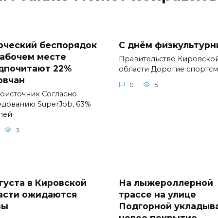
рческий беспорядок
С днём физкультурн
рабочем месте
Правительство Кировско
дпочитают 22%
области Дорогие спортс
овчан
0
5
оисточник Согласно
едованию SuperJob, 63%
лей
3
вгуста в Кировской
На лыжероллерной
асти ожидаются
трассе на улице
зы
Подгорной укладыв
новое покрытие