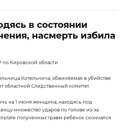
одясь в состоянии
нения, насмерть избила
Р по Кировской области
тельница Котельнича, обвиняемая в убийстве
ет областной Следственный комитет.
очь на 1 июня женщина, находясь под
енцу множество ударов по голове из-за
льтате полученных травм ребёнок скончался