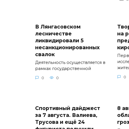
В Лянгасовском
Тво
лесничестве
на 
ликвидировали 5
пре
несанкционированных
кир
свалок
Перв
иссл
Деятельность осуществляется в
жите
рамках государственной
0
0
0
Спортивный дайджест
8 а
за 7 августа. Валиева,
обл
Трусова и ещё 24
гро
фигуриста получили