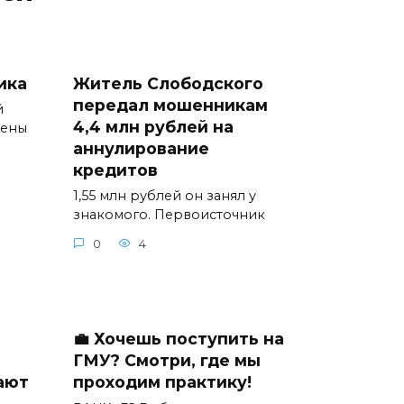
ика
Житель Слободского
передал мошенникам
й
4,4 млн рублей на
мены
аннулирование
кредитов
1,55 млн рублей он занял у
знакомого. Первоисточник
0
4
💼 Хочешь поступить на
ГМУ? Смотри, где мы
ают
проходим практику!